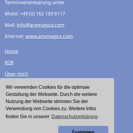
Terminvereinbarung unter
Mobil: +49 (0) 162 193 6117
Mail:
info@aromagicx.com
Internet:
www.aromagicx.com
Home
B2B
Über mich
Impressum
Wir verwenden Cookies für die optimale
Gestaltung der Webseite. Durch die weitere
Leistungen
Nutzung der Webseite stimmen Sie der
Verwendung von Cookies zu. Weitere Infos
News
finden Sie in unserer
Datenschutzerklärung
Kontakt
Zustimmen